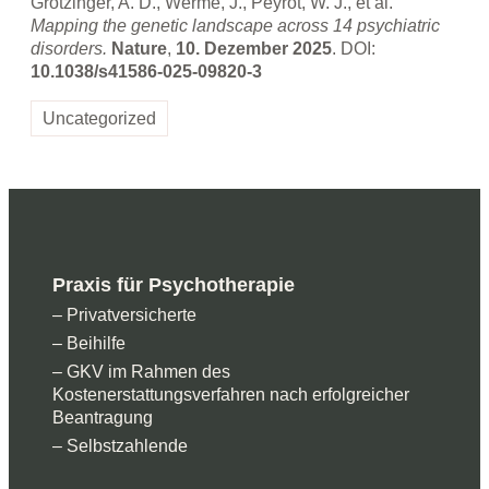
Grotzinger, A. D., Werme, J., Peyrot, W. J., et al.
Mapping the genetic landscape across 14 psychiatric
disorders.
Nature
,
10. Dezember 2025
. DOI:
10.1038/s41586-025-09820-3
Uncategorized
Praxis für Psychotherapie
– Privatversicherte
– Beihilfe
– GKV im Rahmen des
Kostenerstattungsverfahren nach erfolgreicher
Beantragung
– Selbstzahlende