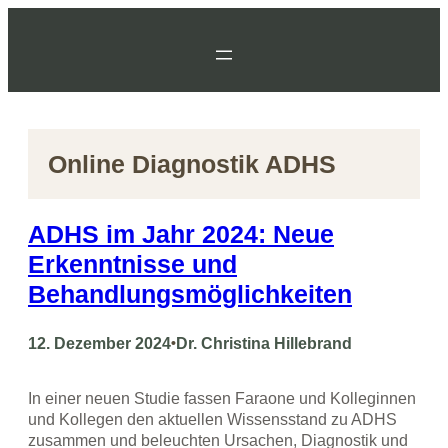
Zum
Inhalt
springen
Online Diagnostik ADHS
ADHS im Jahr 2024: Neue
Erkenntnisse und
Behandlungsmöglichkeiten
12. Dezember 2024
•
Dr. Christina Hillebrand
In einer neuen Studie fassen Faraone und Kolleginnen
und Kollegen den aktuellen Wissensstand zu ADHS
zusammen und beleuchten Ursachen, Diagnostik und