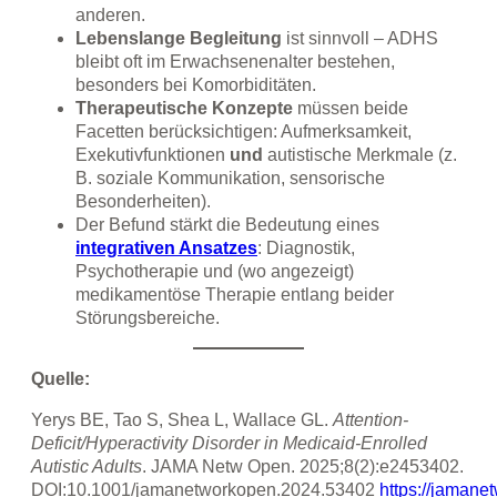
anderen.
Lebenslange Begleitung
ist sinnvoll – ADHS
bleibt oft im Erwachsenenalter bestehen,
besonders bei Komorbiditäten.
Therapeutische Konzepte
müssen beide
Facetten berücksichtigen: Aufmerksamkeit,
Exekutivfunktionen
und
autistische Merkmale (z.
B. soziale Kommunikation, sensorische
Besonderheiten).
Der Befund stärkt die Bedeutung eines
integrativen Ansatzes
: Diagnostik,
Psychotherapie und (wo angezeigt)
medikamentöse Therapie entlang beider
Störungsbereiche.
Quelle:
Yerys BE, Tao S, Shea L, Wallace GL.
Attention-
Deficit/Hyperactivity Disorder in Medicaid-Enrolled
Autistic Adults
. JAMA Netw Open. 2025;8(2):e2453402.
DOI:10.1001/jamanetworkopen.2024.53402
https://jamane